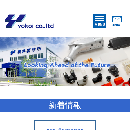
内
容
を
ス
キ
ッ
プ
新着情報