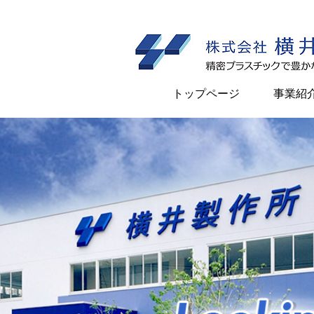
内
容
を
ス
キ
トップページ
事業紹
ッ
プ