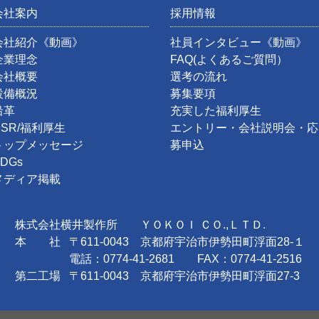
会社案内
採用情報
会社紹介《動画》
社員インタビュー《動画》
企業理念
FAQ(よくあるご質問）
会社概要
選考の流れ
設備概況
募集要項
沿革
充実した福利厚生
CSR/福利厚生
エントリー・会社説明会・応
トップメッセージ
募申込
DGs
メディア掲載
株式会社横井製作所 ＹＯＫＯＩ ＣＯ.,ＬＴＤ.
本 社
〒611-0043 京都府宇治市伊勢田町浮面28-１
電話：0774-41-2681 FAX：0774-41-2516
第二工場
〒611-0043 京都府宇治市伊勢田町浮面27-3