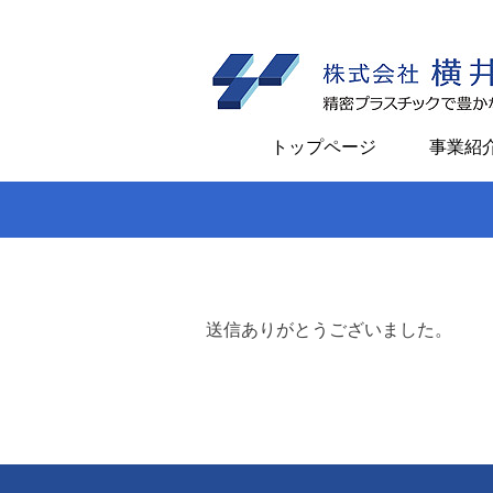
内
容
を
ス
キ
トップページ
事業紹
ッ
プ
送信ありがとうございました。